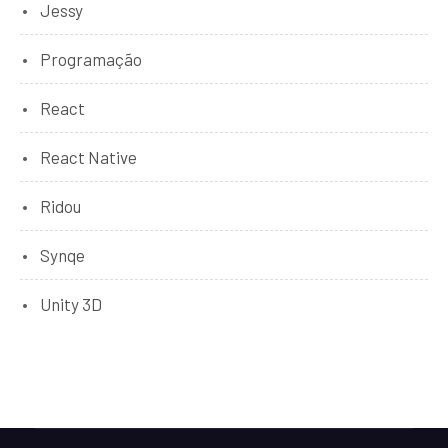
Jessy
Programação
React
React Native
Ridou
Synqe
Unity 3D