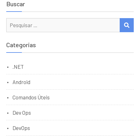
Buscar
Procurar:
PES
Categorias
.NET
Android
Comandos Úteis
Dev Ops
DevOps