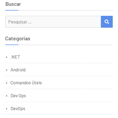
Buscar
Procurar:
PES
Categorias
.NET
Android
Comandos Úteis
Dev Ops
DevOps