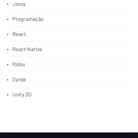
Jessy
Programação
React
React Native
Ridou
Synqe
Unity 3D