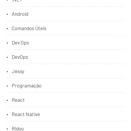
Android
Comandos Úteis
Dev Ops
DevOps
Jessy
Programação
React
React Native
Ridou